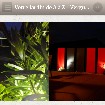
Votre Jardin de A à Z - Verguet Cédric
Accueil
Contact
Livre d'or
Album photos